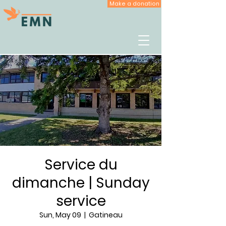
Make a donation
Service du
dimanche | Sunday
service
Sun, May 09
  |  
Gatineau