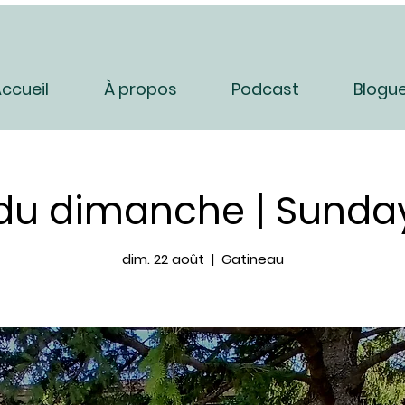
ccueil
À propos
Podcast
Blogu
 du dimanche | Sunday
dim. 22 août
  |  
Gatineau