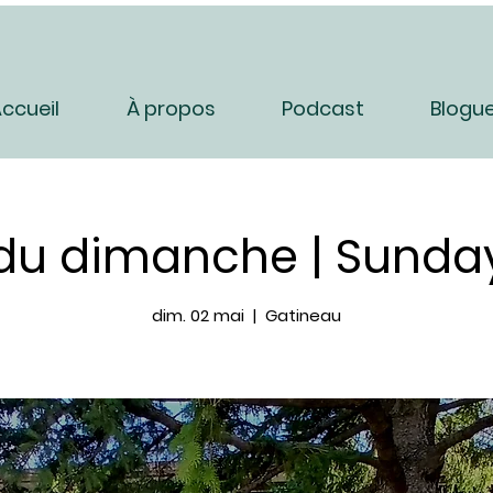
ccueil
À propos
Podcast
Blogu
 du dimanche | Sunday
dim. 02 mai
  |  
Gatineau