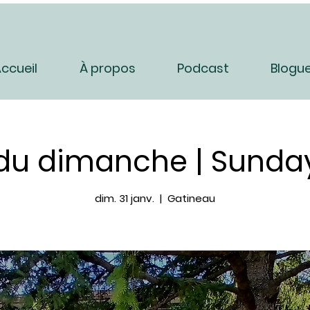
ccueil
À propos
Podcast
Blogu
 du dimanche | Sunday
dim. 31 janv.
  |  
Gatineau