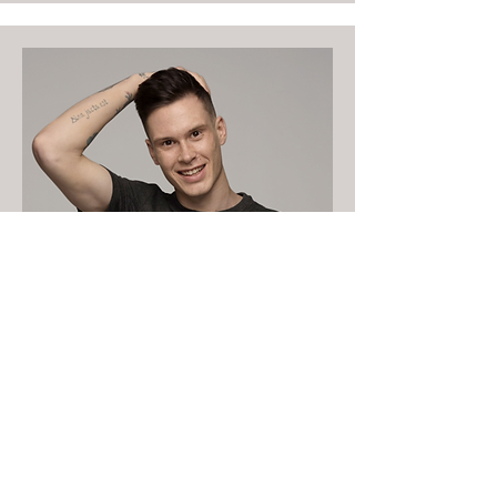
Directeur artistique
Pamela Laurent
info@monsite.fr
01 23 45 67 89